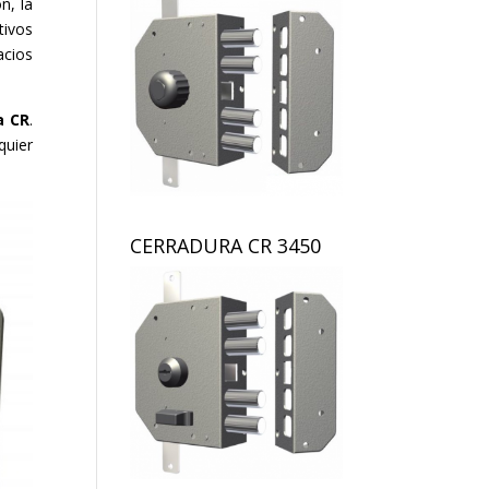
n, la
tivos
cios
a CR
.
quier
CERRADURA CR 3450