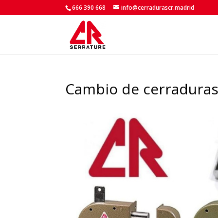
666 390 668
info@cerradurascr.madrid
Cambio de cerraduras