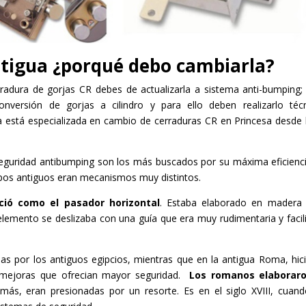
ntigua ¿porqué debo cambiarla?
radura de gorjas CR debes de actualizarla a sistema anti-bumping;
onversión de gorjas a cilindro y para ello deben realizarlo téc
 está especializada en cambio de cerraduras CR en Princesa desde
 seguridad antibumping son los más buscados por su máxima eficienc
mpos antiguos eran mecanismos muy distintos.
ció como el pasador horizontal
. Estaba elaborado en madera
 elemento se deslizaba con una guía que era muy rudimentaria y facil
das por los antiguos egipcios, mientras que en la antigua Roma, hic
o mejoras que ofrecian mayor seguridad.
Los romanos elaboraro
más, eran presionadas por un resorte. Es en el siglo XVIII, cuan