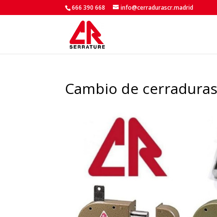
666 390 668
info@cerradurascr.madrid
Cambio de cerraduras