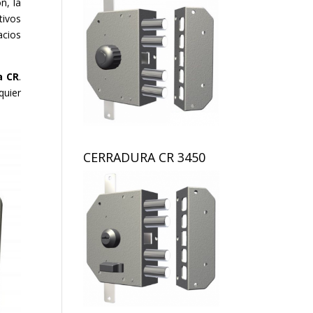
n, la
tivos
cios
a CR
.
quier
CERRADURA CR 3450