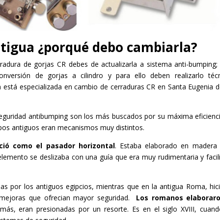
ntigua ¿porqué debo cambiarla?
radura de gorjas CR debes de actualizarla a sistema anti-bumping;
onversión de gorjas a cilindro y para ello deben realizarlo téc
 está especializada en cambio de cerraduras CR en Santa Eugenia 
 seguridad antibumping son los más buscados por su máxima eficienc
mpos antiguos eran mecanismos muy distintos.
ció como el pasador horizontal
. Estaba elaborado en madera
 elemento se deslizaba con una guía que era muy rudimentaria y facil
das por los antiguos egipcios, mientras que en la antigua Roma, hic
o mejoras que ofrecian mayor seguridad.
Los romanos elaboraro
más, eran presionadas por un resorte. Es en el siglo XVIII, cuan